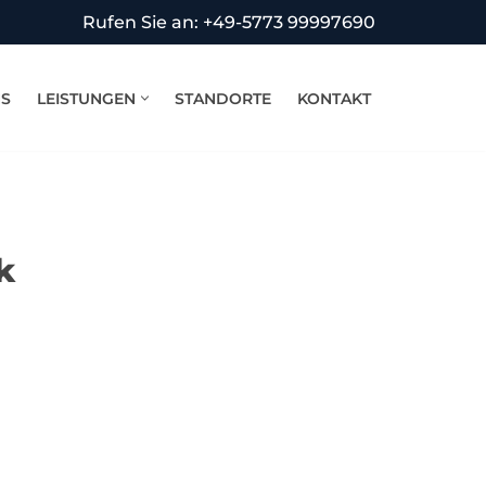
Rufen Sie an: +49-5773 99997690
NS
LEISTUNGEN
STANDORTE
KONTAKT
k