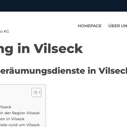
HOMEPAGE
ÜBER U
Co KG
 in Vilseck
eeräumungsdienste in Vilsec
ilseck
n der Region Vilseck
n in Vilseck
ete rund um Vilseck