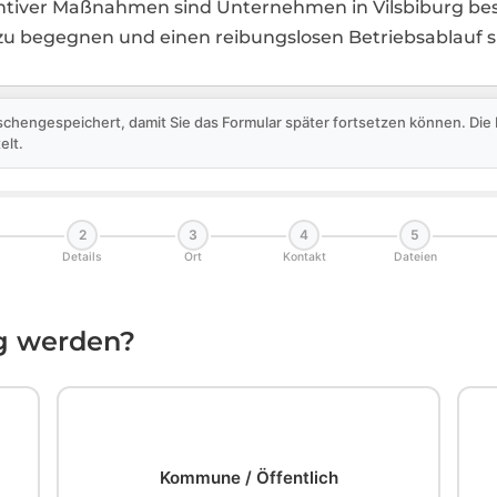
tiver Maßnahmen sind Unternehmen in Vilsbiburg bes
u begegnen und einen reibungslosen Betriebsablauf si
schengespeichert, damit Sie das Formular später fortsetzen können. Di
elt.
2
3
4
5
Details
Ort
Kontakt
Dateien
ig werden?
🏛️
Kommune / Öffentlich