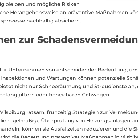
g bleiben und mögliche Risiken
tliche Herangehensweise an präventive Maßnahmen könn
tsprozesse nachhaltig absichern.
en zur Schadensvermeidung
 für Unternehmen von entscheidender Bedeutung, um 
ge Inspektionen und Wartungen können potenzielle Sc
g bietet nicht nur Schneeräumung und Streudienste an,
neefanggittern oder beheizbaren Gehwegen.
Vilsbiburg ratsam, frühzeitig Strategien zur Vermeidu
 die regelmäßige Überprüfung von Heizungsanlagen un
ndeln, können sie Ausfallzeiten reduzieren und die S
25 wird die Bedeutung präventiver Maßnahmen in Vilsbi