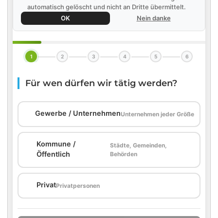
automatisch gelöscht und nicht an Dritte übermittelt.
OK
Nein danke
1
2
3
4
5
6
Für wen dürfen wir tätig werden?
🏢
Gewerbe / Unternehmen
Unternehmen jeder Größe
Kommune /
Städte, Gemeinden,
🏛️
Öffentlich
Behörden
🏠
Privat
Privatpersonen