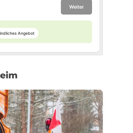
Weiter
indliches Angebot
heim