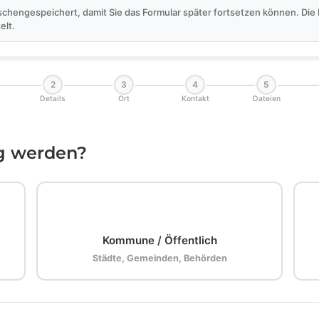
schengespeichert, damit Sie das Formular später fortsetzen können. Di
elt.
2
3
4
5
Details
Ort
Kontakt
Dateien
ig werden?
🏛️
Kommune / Öffentlich
Städte, Gemeinden, Behörden