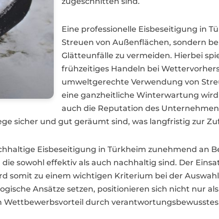
zugeschnitten sind.
Eine professionelle Eisbeseitigung in 
Streuen von Außenflächen, sondern b
Glätteunfälle zu vermeiden. Hierbei sp
frühzeitiges Handeln bei Wettervorher
umweltgerechte Verwendung von Streum
eine ganzheitliche Winterwartung wird 
auch die Reputation des Unternehmens
ege sicher und gut geräumt sind, was langfristig zur Z
 nachhaltige Eisbeseitigung in Türkheim zunehmend a
ie sowohl effektiv als auch nachhaltig sind. Der Ein
rd somit zu einem wichtigen Kriterium bei der Auswahl
ische Ansätze setzen, positionieren sich nicht nur als
nen Wettbewerbsvorteil durch verantwortungsbewusste