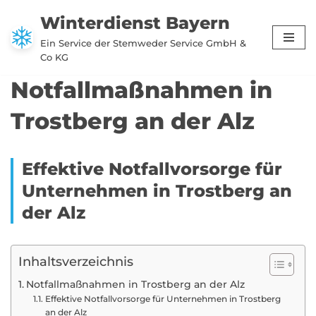
Winterdienst Bayern
Zum
Ein Service der Stemweder Service GmbH &
Inhalt
Co KG
springen
Notfallmaßnahmen in
Trostberg an der Alz
Effektive Notfallvorsorge für
Unternehmen in Trostberg an
der Alz
Inhaltsverzeichnis
Notfallmaßnahmen in Trostberg an der Alz
Effektive Notfallvorsorge für Unternehmen in Trostberg
an der Alz