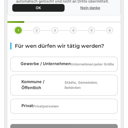
automatisch gelöscht und nicht an Dritte übermittelt.
OK
Nein danke
1
2
3
4
5
6
Für wen dürfen wir tätig werden?
🏢
Gewerbe / Unternehmen
Unternehmen jeder Größe
Kommune /
Städte, Gemeinden,
🏛️
Öffentlich
Behörden
🏠
Privat
Privatpersonen