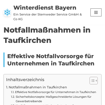
Winterdienst Bayern
Zum
Ein Service der Stemweder Service GmbH &
Inhalt
Co KG
springen
Notfallmaßnahmen in
Taufkirchen
Effektive Notfallvorsorge für
Unternehmen in Taufkirchen
Inhaltsverzeichnis
Notfallmaßnahmen in Taufkirchen
Effektive Notfallvorsorge für Unternehmen in Taufkirchen
Sicherheitskonzepte: Maßgeschneiderte Lösungen für
Gewerbetreibende