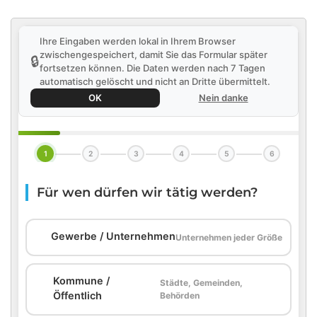
Ihre Eingaben werden lokal in Ihrem Browser
zwischengespeichert, damit Sie das Formular später
🔒
fortsetzen können. Die Daten werden nach 7 Tagen
automatisch gelöscht und nicht an Dritte übermittelt.
OK
Nein danke
1
2
3
4
5
6
Für wen dürfen wir tätig werden?
🏢
Gewerbe / Unternehmen
Unternehmen jeder Größe
Kommune /
Städte, Gemeinden,
🏛️
Öffentlich
Behörden