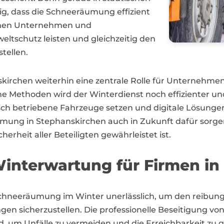
ig, dass die Schneeräumung effizient
können Unternehmen und
tschutz leisten und gleichzeitig den
tellen.
kirchen weiterhin eine zentrale Rolle für Unternehme
che Methoden wird der Winterdienst noch effizienter un
risch betriebene Fahrzeuge setzen und digitale Lösun
umung in Stephanskirchen auch in Zukunft dafür sorge
herheit aller Beteiligten gewährleistet ist.
interwartung für Firmen in
 Schneeräumung im Winter unerlässlich, um den reibungs
n sicherzustellen. Die professionelle Beseitigung von
, um Unfälle zu vermeiden und die Erreichbarkeit zu 