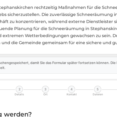
n Stephanskirchen rechtzeitig Maßnahmen für die Schn
iebs sicherzustellen. Die zuverlässige Schneeräumung 
häft zu konzentrieren, während externe Dienstleister
schauende Planung für die Schneeräumung in Stephansk
 extremen Wetterbedingungen gewachsen zu sein. Du
 und die Gemeinde gemeinsam für eine sichere und 
schengespeichert, damit Sie das Formular später fortsetzen können. Di
elt.
2
3
4
5
Details
Ort
Kontakt
Dateien
ig werden?