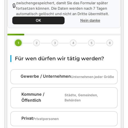
zwischengespeichert, damit Sie das Formular später
🔒
fortsetzen können. Die Daten werden nach 7 Tagen
automatisch gelöscht und nicht an Dritte übermittelt.
OK
Nein danke
1
2
3
4
5
6
Für wen dürfen wir tätig werden?
🏢
Gewerbe / Unternehmen
Unternehmen jeder Größe
Kommune /
Städte, Gemeinden,
🏛️
Öffentlich
Behörden
🏠
Privat
Privatpersonen