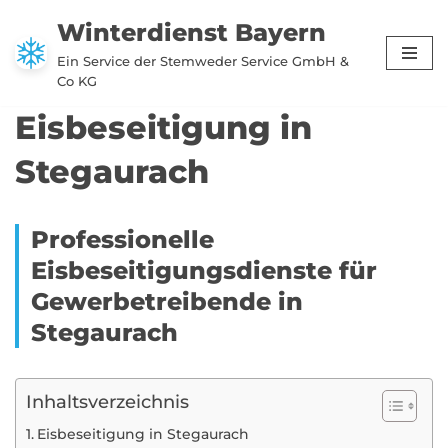
Winterdienst Bayern
Zum
Ein Service der Stemweder Service GmbH &
Inhalt
Co KG
springen
Eisbeseitigung in
Stegaurach
Professionelle
Eisbeseitigungsdienste für
Gewerbetreibende in
Stegaurach
Inhaltsverzeichnis
Eisbeseitigung in Stegaurach