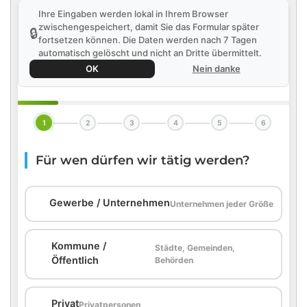
Ihre Eingaben werden lokal in Ihrem Browser
zwischengespeichert, damit Sie das Formular später
🔒
fortsetzen können. Die Daten werden nach 7 Tagen
automatisch gelöscht und nicht an Dritte übermittelt.
OK
Nein danke
1
2
3
4
5
6
Für wen dürfen wir tätig werden?
🏢
Gewerbe / Unternehmen
Unternehmen jeder Größe
Kommune /
Städte, Gemeinden,
🏛️
Öffentlich
Behörden
🏠
Privat
Privatpersonen