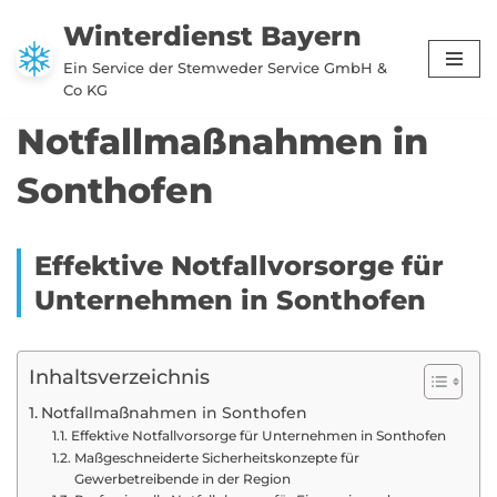
Winterdienst Bayern
Zum
Ein Service der Stemweder Service GmbH &
Inhalt
Co KG
springen
Notfallmaßnahmen in
Sonthofen
Effektive Notfallvorsorge für
Unternehmen in Sonthofen
Inhaltsverzeichnis
Notfallmaßnahmen in Sonthofen
Effektive Notfallvorsorge für Unternehmen in Sonthofen
Maßgeschneiderte Sicherheitskonzepte für
Gewerbetreibende in der Region