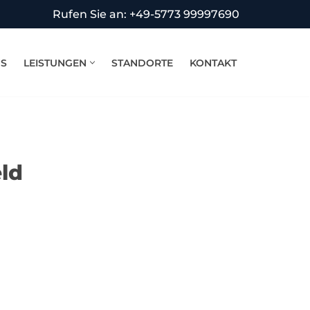
Rufen Sie an: +49-5773 99997690
NS
LEISTUNGEN
STANDORTE
KONTAKT
eld