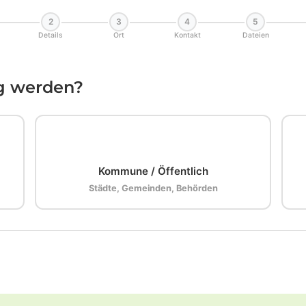
2
3
4
5
Details
Ort
Kontakt
Dateien
ig werden?
🏛️
Kommune / Öffentlich
Städte, Gemeinden, Behörden