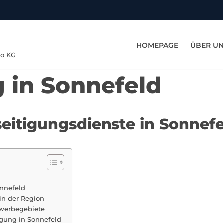
HOMEPAGE
ÜBER U
Co KG
g in Sonnefeld
seitigungsdienste in Sonnef
onnefeld
in der Region
ewerbegebiete
igung in Sonnefeld