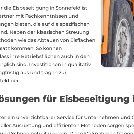
r die Eisbeseitigung in Sonnefeld ist
Partner mit Fachkenntnissen und
gen bieten, die auf die spezifischen
ind. Neben der klassischen Streuung
thoden wie das Abtauen von Eisflächen
insatz kommen. So können
ass ihre Betriebsflächen auch in den
lich sind. Investitionen in qualitativ
ngfristig aus und tragen zur
eld bei.
sungen für Eisbeseitigung 
inter ein unverzichtbarer Service für Unternehmen un
eller Ausrüstung und effizienten Methoden sorgen spezia
und Schnee befreit werden. Diese Maßnahmen tragen ni