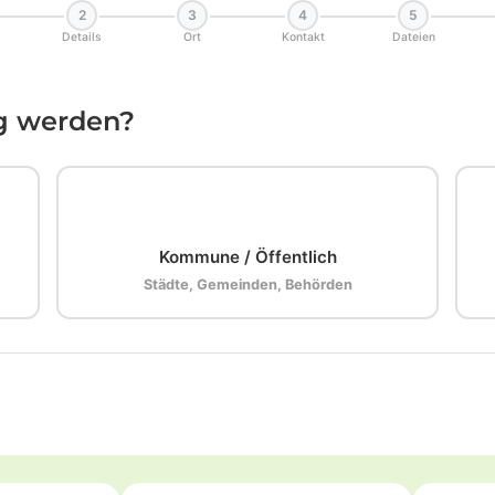
2
3
4
5
Details
Ort
Kontakt
Dateien
ig werden?
🏛️
Kommune / Öffentlich
Städte, Gemeinden, Behörden