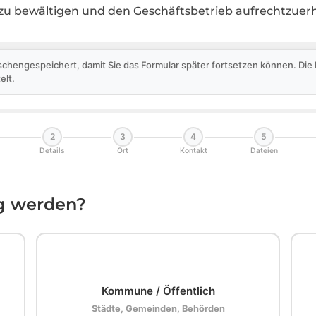
zu bewältigen und den Geschäftsbetrieb aufrechtzuerh
schengespeichert, damit Sie das Formular später fortsetzen können. Di
elt.
2
3
4
5
Details
Ort
Kontakt
Dateien
ig werden?
🏛️
Kommune / Öffentlich
Städte, Gemeinden, Behörden