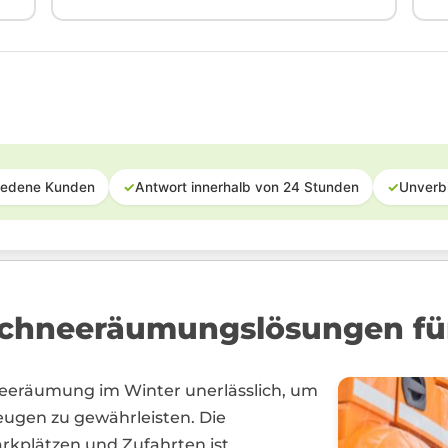
iedene Kunden
✓
Antwort innerhalb von 24 Stunden
✓
Unverb
chneeräumungslösungen fü
hneeräumung im Winter unerlässlich, um
eugen zu gewährleisten. Die
kplätzen und Zufahrten ist