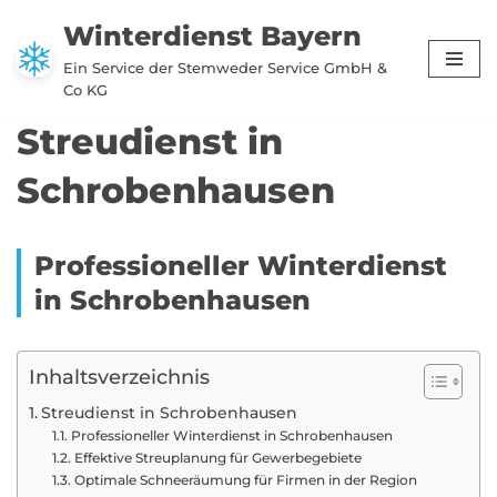
Winterdienst Bayern
Zum
Ein Service der Stemweder Service GmbH &
Inhalt
Co KG
springen
Streudienst in
Schrobenhausen
Professioneller Winterdienst
in Schrobenhausen
Inhaltsverzeichnis
Streudienst in Schrobenhausen
Professioneller Winterdienst in Schrobenhausen
Effektive Streuplanung für Gewerbegebiete
Optimale Schneeräumung für Firmen in der Region