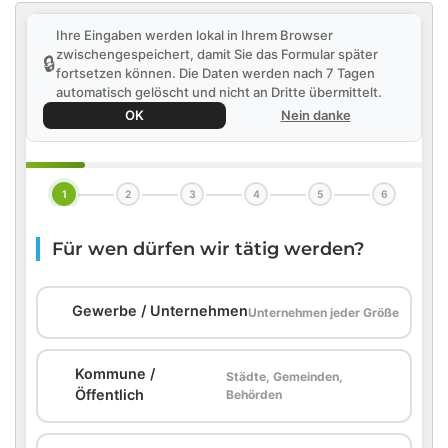
Ihre Eingaben werden lokal in Ihrem Browser
zwischengespeichert, damit Sie das Formular später
🔒
fortsetzen können. Die Daten werden nach 7 Tagen
automatisch gelöscht und nicht an Dritte übermittelt.
OK
Nein danke
1
2
3
4
5
6
Für wen dürfen wir tätig werden?
🏢
Gewerbe / Unternehmen
Unternehmen jeder Größe
Kommune /
Städte, Gemeinden,
🏛️
Öffentlich
Behörden