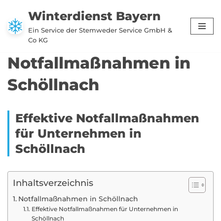
Winterdienst Bayern
Zum
Ein Service der Stemweder Service GmbH &
Inhalt
Co KG
springen
Notfallmaßnahmen in
Schöllnach
Effektive Notfallmaßnahmen
für Unternehmen in
Schöllnach
Inhaltsverzeichnis
Notfallmaßnahmen in Schöllnach
Effektive Notfallmaßnahmen für Unternehmen in
Schöllnach