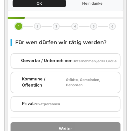
OK
Nein danke
1
2
3
4
5
6
Für wen dürfen wir tätig werden?
🏢
Gewerbe / Unternehmen
Unternehmen jeder Größe
Kommune /
Städte, Gemeinden,
🏛️
Öffentlich
Behörden
🏠
Privat
Privatpersonen
Weiter