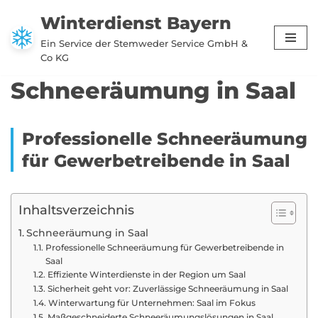
Winterdienst Bayern
Zum
Ein Service der Stemweder Service GmbH &
Inhalt
Co KG
springen
Schneeräumung in Saal
Professionelle Schneeräumung
für Gewerbetreibende in Saal
Inhaltsverzeichnis
Schneeräumung in Saal
Professionelle Schneeräumung für Gewerbetreibende in
Saal
Effiziente Winterdienste in der Region um Saal
Sicherheit geht vor: Zuverlässige Schneeräumung in Saal
Winterwartung für Unternehmen: Saal im Fokus
Maßgeschneiderte Schneeräumungslösungen in Saal