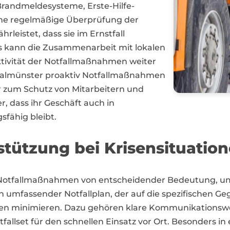
Brandmeldesysteme, Erste-Hilfe-
ine regelmäßige Überprüfung der
eistet, dass sie im Ernstfall
us kann die Zusammenarbeit mit lokalen
tivität der Notfallmaßnahmen weiter
halmünster proaktiv Notfallmaßnahmen
r zum Schutz von Mitarbeitern und
r, dass ihr Geschäft auch in
fähig bleibt.
stützung bei Krisensituatio
e Notfallmaßnahmen von entscheidender Bedeutung, 
 umfassender Notfallplan, der auf die spezifischen Ge
äden minimieren. Dazu gehören klare Kommunikationsw
tfallset für den schnellen Einsatz vor Ort. Besonders