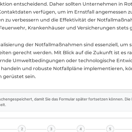
Reaktion entscheidend. Daher sollten Unternehmen in Rot
Kontaktdaten verfügen, um im Ernstfall angemessen 
n zu verbessern und die Effektivität der Notfallmaßna
 Feuerwehr, Krankenhäuser und Versicherungen stets gr
lisierung der Notfallmaßnahmen sind essenziell, um sic
n gerecht werden. Mit Blick auf die Zukunft ist es ra
ndernde Umweltbedingungen oder technologische Entw
andeln und robuste Notfallpläne implementieren, könne
n gerüstet sein.
schengespeichert, damit Sie das Formular später fortsetzen können. Di
elt.
2
3
4
5