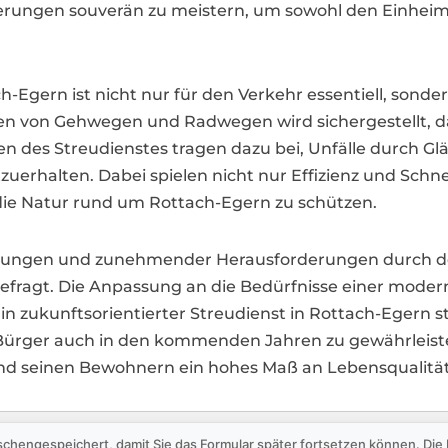
orderungen souverän zu meistern, um sowohl den Einhei
ch-Egern ist nicht nur für den Verkehr essentiell, sond
en von Gehwegen und Radwegen wird sichergestellt, d
 des Streudienstes tragen dazu bei, Unfälle durch Glä
erhalten. Dabei spielen nicht nur Effizienz und Schnel
die Natur rund um Rottach-Egern zu schützen.
gungen und zunehmender Herausforderungen durch den 
efragt. Die Anpassung an die Bedürfnisse einer moder
Ein zukunftsorientierter Streudienst in Rottach-Egern s
er Bürger auch in den kommenden Jahren zu gewährleis
und seinen Bewohnern ein hohes Maß an Lebensqualität
schengespeichert, damit Sie das Formular später fortsetzen können. Di