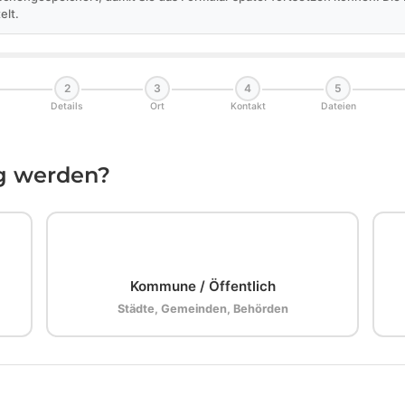
elt.
2
3
4
5
Details
Ort
Kontakt
Dateien
ig werden?
🏛️
Kommune / Öffentlich
Städte, Gemeinden, Behörden