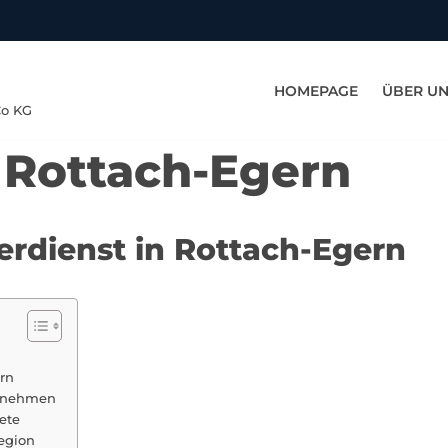
HOMEPAGE
ÜBER U
Co KG
n Rottach-Egern
erdienst in Rottach-Egern
ern
ernehmen
ete
Region