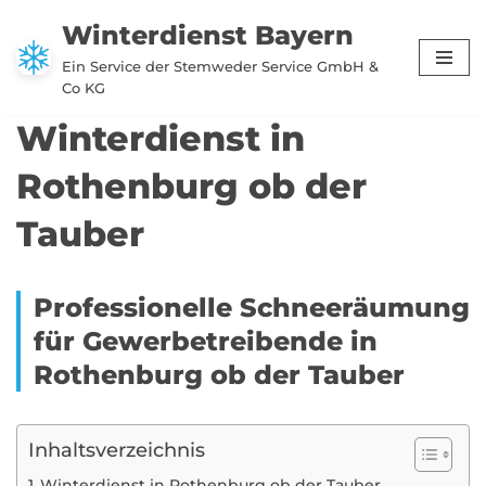
Winterdienst Bayern
Zum
Ein Service der Stemweder Service GmbH &
Inhalt
Co KG
springen
Winterdienst in
Rothenburg ob der
Tauber
Professionelle Schneeräumung
für Gewerbetreibende in
Rothenburg ob der Tauber
Inhaltsverzeichnis
Winterdienst in Rothenburg ob der Tauber