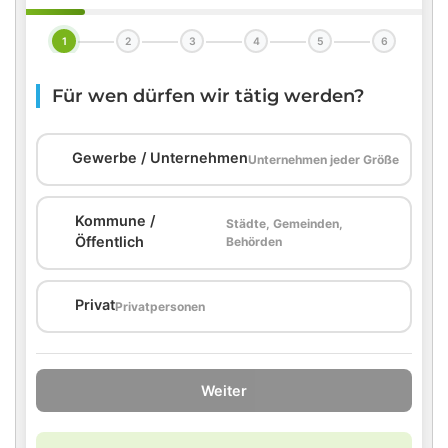
1
2
3
4
5
6
Für wen dürfen wir tätig werden?
🏢
Gewerbe / Unternehmen
Unternehmen jeder Größe
Kommune /
Städte, Gemeinden,
🏛️
Öffentlich
Behörden
🏠
Privat
Privatpersonen
Weiter