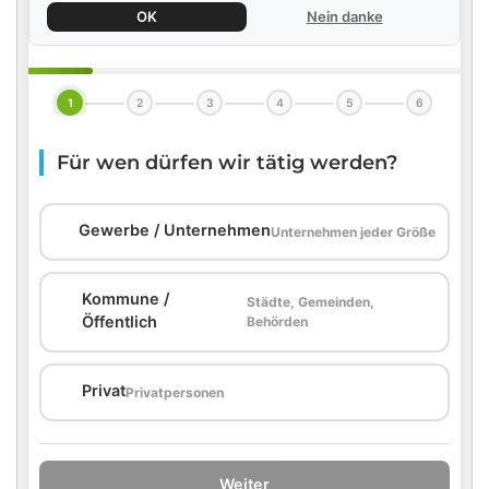
OK
Nein danke
1
2
3
4
5
6
Für wen dürfen wir tätig werden?
🏢
Gewerbe / Unternehmen
Unternehmen jeder Größe
Kommune /
Städte, Gemeinden,
🏛️
Öffentlich
Behörden
🏠
Privat
Privatpersonen
Weiter