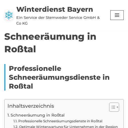
Winterdienst Bayern
Zum
Ein Service der Stemweder Service GmbH &
Inhalt
Co KG
springen
Schneeräumung in
Roßtal
Professionelle
Schneeräumungsdienste in
Roßtal
Inhaltsverzeichnis
Schneeräumung in Roßtal
Professionelle Schneeräumungsdienste in Roßtal
Optimale Winterwartung für Unternehmen in der Region