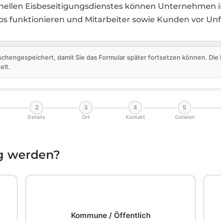
onellen Eisbeseitigungsdienstes können Unternehmen in
s funktionieren und Mitarbeiter sowie Kunden vor Unfä
schengespeichert, damit Sie das Formular später fortsetzen können. Di
elt.
2
3
4
5
Details
Ort
Kontakt
Dateien
ig werden?
🏛️
Kommune / Öffentlich