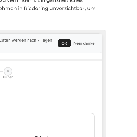
zu verhindern. Ein ganzheitliches
rnehmen in Riedering unverzichtbar, um
e Daten werden nach 7 Tagen
OK
Nein danke
6
Prüfen
🏠