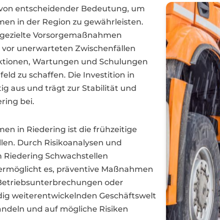
 von entscheidender Bedeutung, um
men in der Region zu gewährleisten.
 gezielte Vorsorgemaßnahmen
o vor unerwarteten Zwischenfällen
ektionen, Wartungen und Schulungen
eld zu schaffen. Die Investition in
g aus und trägt zur Stabilität und
ring bei.
n in Riedering ist die frühzeitige
len. Durch Risikoanalysen und
 Riedering Schwachstellen
s ermöglicht es, präventive Maßnahmen
n Betriebsunterbrechungen oder
ndig weiterentwickelnden Geschäftswelt
andeln und auf mögliche Risiken