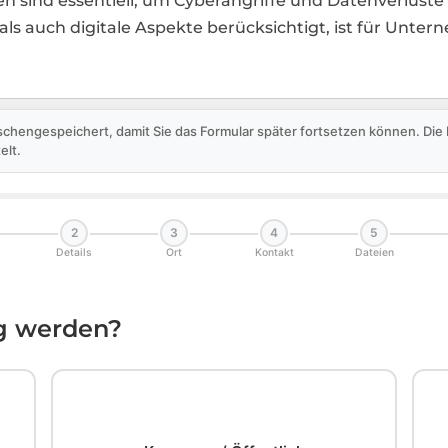
 sind essentiell, um Cyberangriffe und Datenverluste 
als auch digitale Aspekte berücksichtigt, ist für Unte
schengespeichert, damit Sie das Formular später fortsetzen können. Di
elt.
2
3
4
5
Details
Ort
Kontakt
Dateien
ig werden?
🏛️