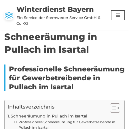
Winterdienst Bayern
Zum
Ein Service der Stemweder Service GmbH &
Inhalt
Co KG
springen
Schneeräumung in
Pullach im Isartal
Professionelle Schneeräumung
für Gewerbetreibende in
Pullach im Isartal
Inhaltsverzeichnis
Schneeräumung in Pullach im Isartal
Professionelle Schneeräumung für Gewerbetreibende in
Pullach im Isartal