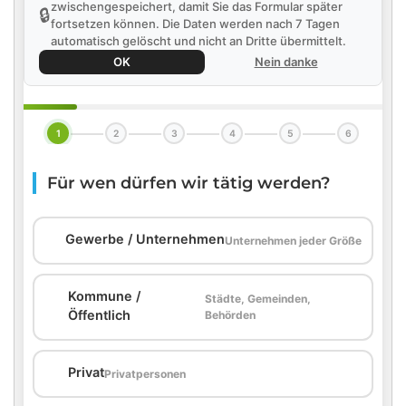
zwischengespeichert, damit Sie das Formular später
🔒
fortsetzen können. Die Daten werden nach 7 Tagen
automatisch gelöscht und nicht an Dritte übermittelt.
OK
Nein danke
1
2
3
4
5
6
Für wen dürfen wir tätig werden?
🏢
Gewerbe / Unternehmen
Unternehmen jeder Größe
Kommune /
Städte, Gemeinden,
🏛️
Öffentlich
Behörden
🏠
Privat
Privatpersonen