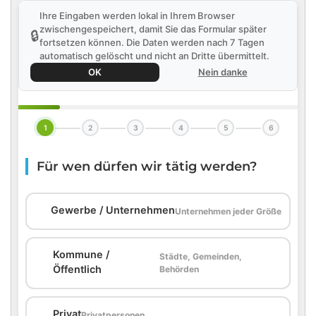
Ihre Eingaben werden lokal in Ihrem Browser
zwischengespeichert, damit Sie das Formular später
🔒
fortsetzen können. Die Daten werden nach 7 Tagen
automatisch gelöscht und nicht an Dritte übermittelt.
OK
Nein danke
1
2
3
4
5
6
Für wen dürfen wir tätig werden?
🏢
Gewerbe / Unternehmen
Unternehmen jeder Größe
Kommune /
Städte, Gemeinden,
🏛️
Öffentlich
Behörden
🏠
Privat
Privatpersonen