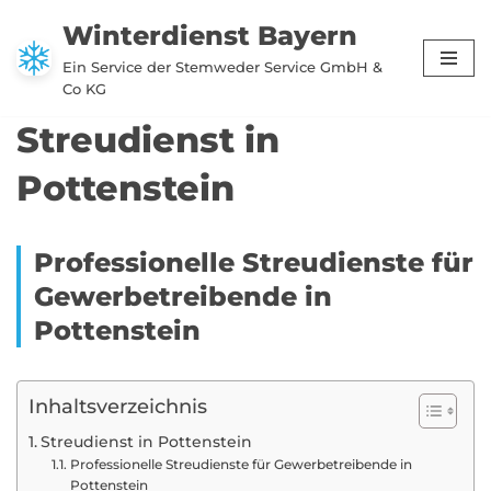
Winterdienst Bayern
Zum
Ein Service der Stemweder Service GmbH &
Inhalt
Co KG
springen
Streudienst in
Pottenstein
Professionelle Streudienste für
Gewerbetreibende in
Pottenstein
Inhaltsverzeichnis
Streudienst in Pottenstein
Professionelle Streudienste für Gewerbetreibende in
Pottenstein