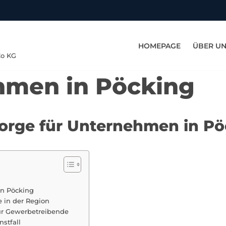
HOMEPAGE
ÜBER U
Co KG
hmen in Pöcking
rsorge für Unternehmen in P
in Pöcking
e in der Region
ür Gewerbetreibende
nstfall