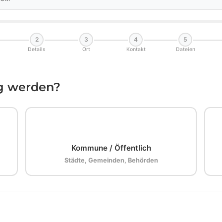
2
3
4
5
Details
Ort
Kontakt
Dateien
ig werden?
🏛️
Kommune / Öffentlich
Städte, Gemeinden, Behörden