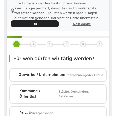
Ihre Eingaben werden lokal in Ihrem Browser
zwischengespeichert, damit Sie das Formular später
🔒
fortsetzen können. Die Daten werden nach 7 Tagen
automatisch gelöscht und nicht an Dritte übermittelt.
OK
Nein danke
1
2
3
4
5
6
Für wen dürfen wir tätig werden?
🏢
Gewerbe / Unternehmen
Unternehmen jeder Größe
Kommune /
Städte, Gemeinden,
🏛️
Öffentlich
Behörden
🏠
Privat
Privatpersonen