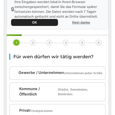
Ihre Eingaben werden lokal in Ihrem Browser
zwischengespeichert, damit Sie das Formular später
🔒
fortsetzen können. Die Daten werden nach 7 Tagen
automatisch gelöscht und nicht an Dritte übermittelt.
OK
Nein danke
1
2
3
4
5
6
Für wen dürfen wir tätig werden?
🏢
Gewerbe / Unternehmen
Unternehmen jeder Größe
Kommune /
Städte, Gemeinden,
🏛️
Öffentlich
Behörden
🏠
Privat
Privatpersonen