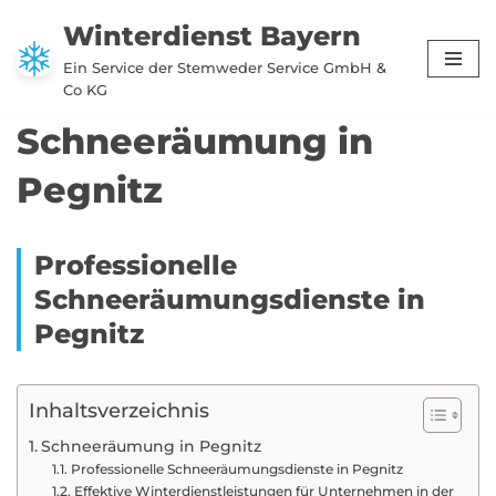
Winterdienst Bayern
Zum
Ein Service der Stemweder Service GmbH &
Inhalt
Co KG
springen
Schneeräumung in
Pegnitz
Professionelle
Schneeräumungsdienste in
Pegnitz
Inhaltsverzeichnis
Schneeräumung in Pegnitz
Professionelle Schneeräumungsdienste in Pegnitz
Effektive Winterdienstleistungen für Unternehmen in der