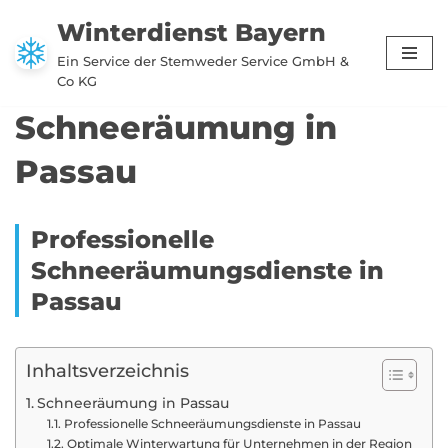
Winterdienst Bayern
Zum
Ein Service der Stemweder Service GmbH &
Inhalt
Co KG
springen
Schneeräumung in
Passau
Professionelle
Schneeräumungsdienste in
Passau
Inhaltsverzeichnis
Schneeräumung in Passau
Professionelle Schneeräumungsdienste in Passau
Optimale Winterwartung für Unternehmen in der Region