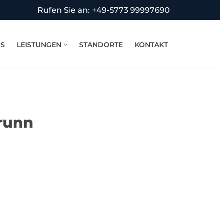
Rufen Sie an: +49-5773 99997690
NS
LEISTUNGEN
STANDORTE
KONTAKT
runn