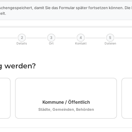
schengespeichert, damit Sie das Formular später fortsetzen können. Di
elt.
2
3
4
5
Details
Ort
Kontakt
Dateien
ig werden?
🏛️
Kommune / Öffentlich
Städte, Gemeinden, Behörden