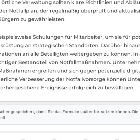
liche Verwaltung sollten klare Richtlinien und Abläuf
er Notfallplan, der regelmäßig überprüft und aktualisi
Bürgern zu gewährleisten.
elsweise Schulungen für Mitarbeiter, um sie für poten
Ausrüstung an strategischen Standorten. Darüber hinau
rmationen an alle Beteiligten weitergeben zu können. In
ichtiger Bestandteil von Notfallmaßnahmen. Unternehm
 Maßnahmen ergreifen und sich gegen potenzielle dig
ierliche Verbesserung der Notfallvorsorge können U
vorhergesehene Ereignisse erfolgreich zu bewältigen.
schengespeichert, damit Sie das Formular später fortsetzen können. Di
elt.