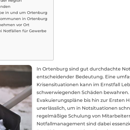
 der Region
unden
be in und um Ortenburg
d Kommunen in Ortenburg
rnehmen vor Ort
ei Notfällen für Gewerbe
In Ortenburg sind gut durchdachte N
entscheidender Bedeutung. Eine umfa
Krisensituationen kann im Ernstfall L
schwerwiegenden Schäden bewahren.
Evakuierungspläne bis hin zur Ersten Hi
unerlässlich, um in Notsituationen schn
regelmäßige Schulung von Mitarbeitern
Notfallmanagement sind dabei essenziel