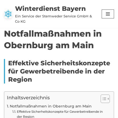
Winterdienst Bayern
Zum
Ein Service der Stemweder Service GmbH &
Inhalt
Co KG
springen
Notfallmaßnahmen in
Obernburg am Main
Effektive Sicherheitskonzepte
für Gewerbetreibende in der
Region
Inhaltsverzeichnis
Notfallmaßnahmen in Obernburg am Main
Effektive Sicherheitskonzepte für Gewerbetreibende in
der Region