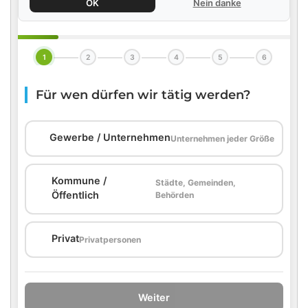
OK
Nein danke
1
2
3
4
5
6
Für wen dürfen wir tätig werden?
🏢
Gewerbe / Unternehmen
Unternehmen jeder Größe
Kommune /
Städte, Gemeinden,
🏛️
Öffentlich
Behörden
🏠
Privat
Privatpersonen
Weiter