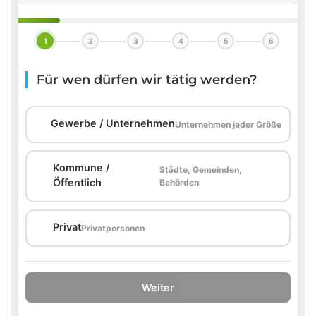
1
2
3
4
5
6
Für wen dürfen wir tätig werden?
🏢
Gewerbe / Unternehmen
Unternehmen jeder Größe
Kommune /
Städte, Gemeinden,
🏛️
Öffentlich
Behörden
🏠
Privat
Privatpersonen
Weiter