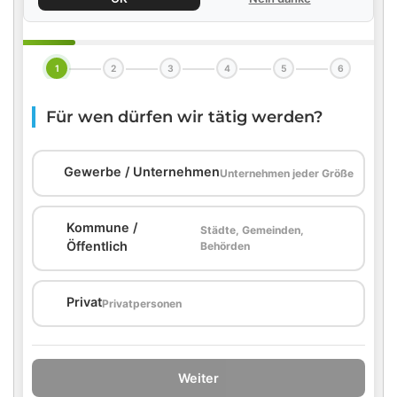
1
2
3
4
5
6
Für wen dürfen wir tätig werden?
🏢
Gewerbe / Unternehmen
Unternehmen jeder Größe
Kommune /
Städte, Gemeinden,
🏛️
Öffentlich
Behörden
🏠
Privat
Privatpersonen
Weiter