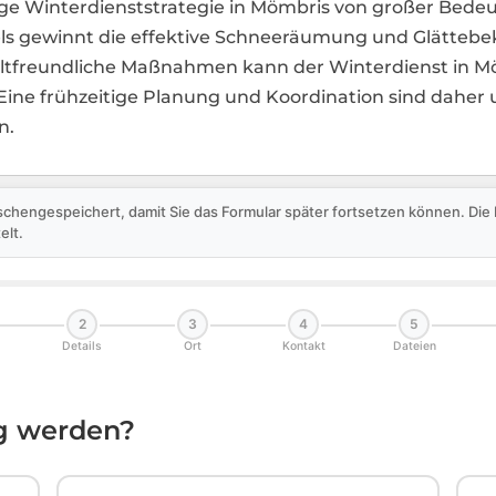
ltige Winterdienststrategie in Mömbris von großer Bed
s gewinnt die effektive Schneeräumung und Glätteb
tfreundliche Maßnahmen kann der Winterdienst in Möm
ine frühzeitige Planung und Koordination sind daher 
n.
schengespeichert, damit Sie das Formular später fortsetzen können. Di
elt.
2
3
4
5
Details
Ort
Kontakt
Dateien
ig werden?