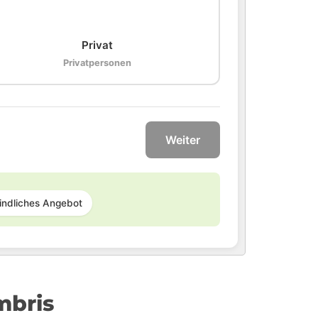
🏠
Privat
Privatpersonen
Weiter
indliches Angebot
mbris