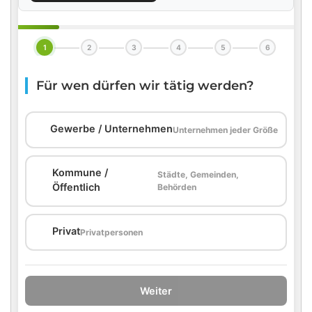
1
2
3
4
5
6
Für wen dürfen wir tätig werden?
🏢
Gewerbe / Unternehmen
Unternehmen jeder Größe
Kommune /
Städte, Gemeinden,
🏛️
Öffentlich
Behörden
🏠
Privat
Privatpersonen
Weiter