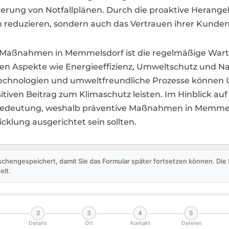
ierung von Notfallplänen. Durch die proaktive Heran
reduzieren, sondern auch das Vertrauen ihrer Kunden
er Maßnahmen in Memmelsdorf ist die regelmäßige Wart
len Aspekte wie Energieeffizienz, Umweltschutz und Na
 Technologien und umweltfreundliche Prozesse könne
tiven Beitrag zum Klimaschutz leisten. Im Hinblick auf
edeutung, weshalb präventive Maßnahmen in Memmelsd
cklung ausgerichtet sein sollten.
schengespeichert, damit Sie das Formular später fortsetzen können. Di
elt.
2
3
4
5
Details
Ort
Kontakt
Dateien