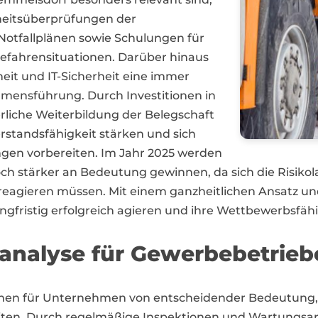
rheitsüberprüfungen der
Notfallplänen sowie Schulungen für
efahrensituationen. Darüber hinaus
eit und IT-Sicherheit eine immer
hmensführung. Durch Investitionen in
liche Weiterbildung der Belegschaft
standsfähigkeit stärken und sich
ngen vorbereiten. Im Jahr 2025 werden
h stärker an Bedeutung gewinnen, da sich die Risikol
eagieren müssen. Mit einem ganzheitlichen Ansatz und
gfristig erfolgreich agieren und ihre Wettbewerbsfähi
koanalyse für Gewerbebetrie
en für Unternehmen von entscheidender Bedeutung, um
iten. Durch regelmäßige Inspektionen und Wartungsarb