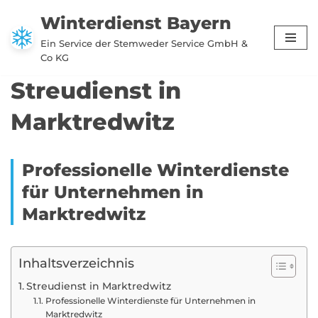
Winterdienst Bayern
Zum
Ein Service der Stemweder Service GmbH &
Inhalt
Co KG
springen
Streudienst in
Marktredwitz
Professionelle Winterdienste
für Unternehmen in
Marktredwitz
Inhaltsverzeichnis
Streudienst in Marktredwitz
Professionelle Winterdienste für Unternehmen in
Marktredwitz