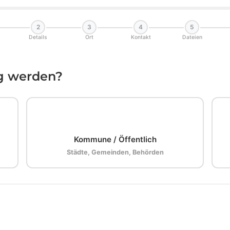
2
3
4
5
Details
Ort
Kontakt
Dateien
ig werden?
🏛️
Kommune / Öffentlich
Städte, Gemeinden, Behörden