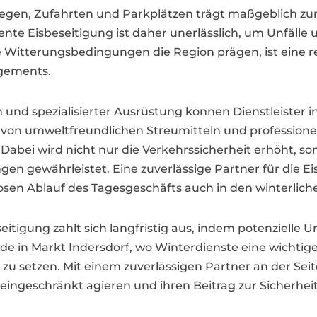
egen, Zufahrten und Parkplätzen trägt maßgeblich zur
iente Eisbeseitigung ist daher unerlässlich, um Unfälle
he Witterungsbedingungen die Region prägen, ist eine
agements.
nd spezialisierter Ausrüstung können Dienstleister in
z von umweltfreundlichen Streumitteln und professio
abei wird nicht nur die Verkehrssicherheit erhöht, so
n gewährleistet. Eine zuverlässige Partner für die Eis
en Ablauf des Tagesgeschäfts auch in den winterliche
eseitigung zahlt sich langfristig aus, indem potenzielle 
in Markt Indersdorf, wo Winterdienste eine wichtige Ro
g zu setzen. Mit einem zuverlässigen Partner an der S
eingeschränkt agieren und ihren Beitrag zur Sicherhei