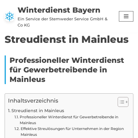
Winterdienst Bayern
Zum
Ein Service der Stemweder Service GmbH &
Inhalt
Co KG
springen
Streudienst in Mainleus
Professioneller Winterdienst
für Gewerbetreibende in
Mainleus
Inhaltsverzeichnis
Streudienst in Mainleus
Professioneller Winterdienst für Gewerbetreibende in
Mainleus
Effektive Streulösungen für Unternehmen in der Region
Mainleus