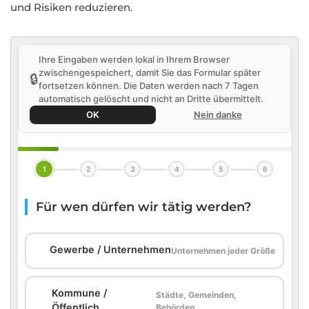
und Risiken reduzieren.
Ihre Eingaben werden lokal in Ihrem Browser
zwischengespeichert, damit Sie das Formular später
🔒
fortsetzen können. Die Daten werden nach 7 Tagen
automatisch gelöscht und nicht an Dritte übermittelt.
OK
Nein danke
1
2
3
4
5
6
Für wen dürfen wir tätig werden?
🏢
Gewerbe / Unternehmen
Unternehmen jeder Größe
Kommune /
Städte, Gemeinden,
🏛️
Öffentlich
Behörden