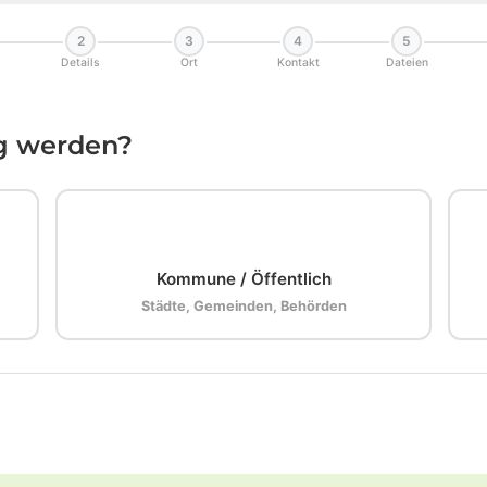
2
3
4
5
Details
Ort
Kontakt
Dateien
ig werden?
🏛️
Kommune / Öffentlich
Städte, Gemeinden, Behörden