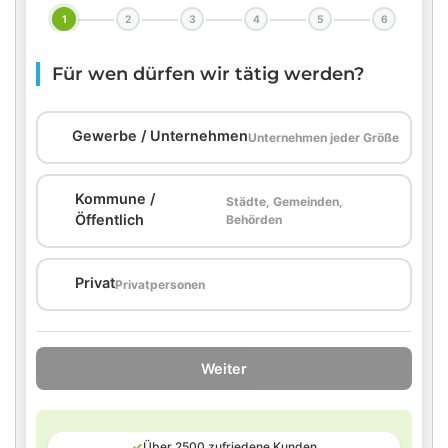
1
2
3
4
5
6
Für wen dürfen wir tätig werden?
🏢
Gewerbe / Unternehmen
Unternehmen jeder Größe
Kommune /
Städte, Gemeinden,
🏛️
Öffentlich
Behörden
🏠
Privat
Privatpersonen
Weiter
✓
Über 2500 zufriedene Kunden