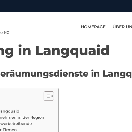
HOMEPAGE
ÜBER U
Co KG
g in Langquaid
eeräumungsdienste in Lang
 Langquaid
rnehmen in der Region
ewerbetreibende
r Firmen