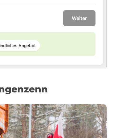
Weiter
indliches Angebot
angenzenn