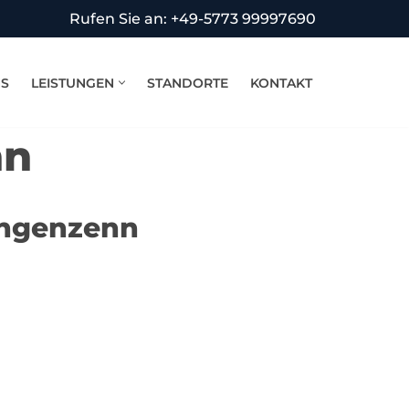
Rufen Sie an: +49-5773 99997690
NS
LEISTUNGEN
STANDORTE
KONTAKT
nn
angenzenn