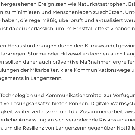
hergesehenen Ereignissen wie Naturkatastrophen, Brän
den zu minimieren und Menschenleben zu schützen. Un
äne haben, die regelmäßig überprüft und aktualisiert 
st dabei unerlässlich, um im Ernstfall effektiv handel
nden Herausforderungen durch den Klimawandel gewi
tarkregen, Stürme oder Hitzewellen können auch Lang
 sollten daher auch präventive Maßnahmen ergreifen
Schulungen der Mitarbeiter, klare Kommunikationswege
nagements in Langenzenn.
 Technologien und Kommunikationsmittel zur Verfügun
ve Lösungsansätze bieten können. Digitale Warnsyste
higkeit weiter verbessern und die Zusammenarbeit z
ierliche Anpassung an sich verändernde Risikoszenari
, um die Resilienz von Langenzenn gegenüber Notfälle