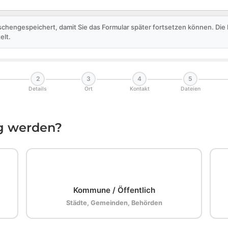
schengespeichert, damit Sie das Formular später fortsetzen können. Di
elt.
2
3
4
5
Details
Ort
Kontakt
Dateien
ig werden?
🏛️
Kommune / Öffentlich
Städte, Gemeinden, Behörden