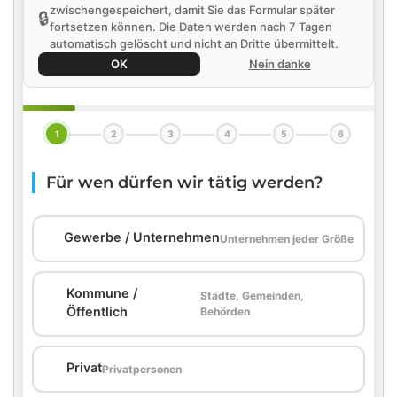
zwischengespeichert, damit Sie das Formular später
🔒
fortsetzen können. Die Daten werden nach 7 Tagen
automatisch gelöscht und nicht an Dritte übermittelt.
OK
Nein danke
1
2
3
4
5
6
Für wen dürfen wir tätig werden?
🏢
Gewerbe / Unternehmen
Unternehmen jeder Größe
Kommune /
Städte, Gemeinden,
🏛️
Öffentlich
Behörden
🏠
Privat
Privatpersonen