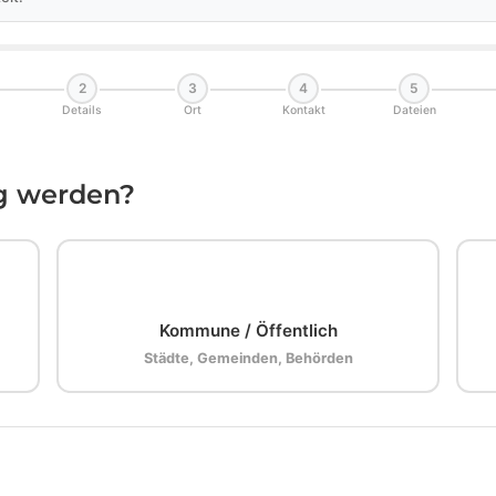
2
3
4
5
Details
Ort
Kontakt
Dateien
ig werden?
🏛️
Kommune / Öffentlich
Städte, Gemeinden, Behörden