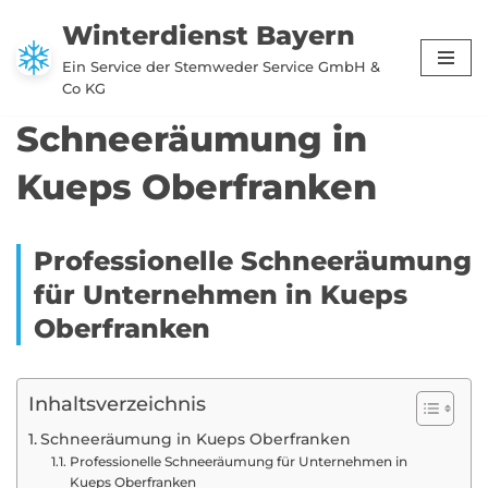
Winterdienst Bayern
Zum
Ein Service der Stemweder Service GmbH &
Inhalt
Co KG
springen
Schneeräumung in
Kueps Oberfranken
Professionelle Schneeräumung
für Unternehmen in Kueps
Oberfranken
Inhaltsverzeichnis
Schneeräumung in Kueps Oberfranken
Professionelle Schneeräumung für Unternehmen in
Kueps Oberfranken