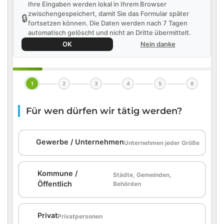
Ihre Eingaben werden lokal in Ihrem Browser
zwischengespeichert, damit Sie das Formular später
🔒
fortsetzen können. Die Daten werden nach 7 Tagen
automatisch gelöscht und nicht an Dritte übermittelt.
OK
Nein danke
1
2
3
4
5
6
Für wen dürfen wir tätig werden?
🏢
Gewerbe / Unternehmen
Unternehmen jeder Größe
Kommune /
Städte, Gemeinden,
🏛️
Öffentlich
Behörden
🏠
Privat
Privatpersonen